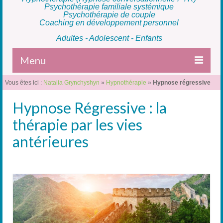
Psychothérapie familiale systémique
Psychothérapie de couple
Coaching en développement personnel
Adultes - Adolescent - Enfants
Menu
Vous êtes ici :
Natalia Grynchyshyn
»
Hypnothérapie
»
Hypnose régressive
Accueil
Hypnose Régressive : la
L’Hypnose
thérapie par les vies
Thérapie individuelle
antérieures
Thérapie familiale
Thérapie de couple
Coaching
La Thérapeute