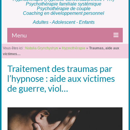
Psychothérapie familiale systémique
Psychothérapie de couple
Coaching en développement personnel
Adultes - Adolescent - Enfants
Menu
Vous êtes ici :
Natalia Grynchyshyn
»
Hypnothérapie
»
Traumas, aide aux
Accueil
victimes…
L’Hypnose
Traitement des traumas par
Thérapie individuelle
l’hypnose : aide aux victimes
de guerre, viol…
Thérapie familiale
Thérapie de couple
Coaching
La Thérapeute